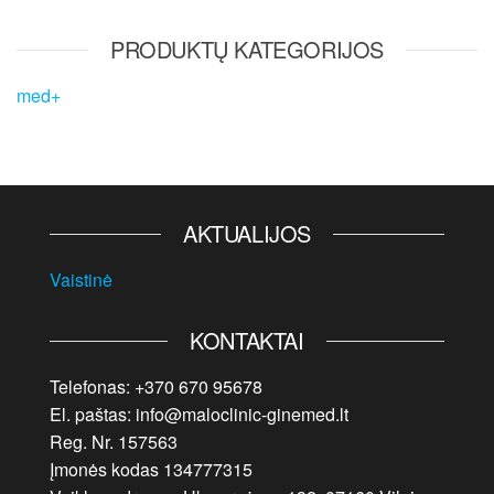
price
price
was:
is:
PRODUKTŲ KATEGORIJOS
25,00 €.
5,00 €.
med+
AKTUALIJOS
Vaistinė
KONTAKTAI
Telefonas: +370 670 95678
El. paštas: info@maloclinic-ginemed.lt
Reg. Nr. 157563
Įmonės kodas 134777315