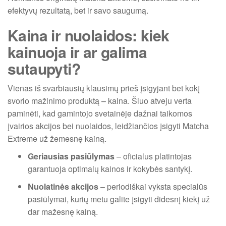
efektyvų rezultatą, bet ir savo saugumą.
Kaina ir nuolaidos: kiek
kainuoja ir ar galima
sutaupyti?
Vienas iš svarbiausių klausimų prieš įsigyjant bet kokį
svorio mažinimo produktą – kaina. Šiuo atveju verta
paminėti, kad gamintojo svetainėje dažnai taikomos
įvairios akcijos bei nuolaidos, leidžiančios įsigyti Matcha
Extreme už žemesnę kainą.
Geriausias pasiūlymas
– oficialus platintojas
garantuoja optimalų kainos ir kokybės santykį.
Nuolatinės akcijos
– periodiškai vyksta specialūs
pasiūlymai, kurių metu galite įsigyti didesnį kiekį už
dar mažesnę kainą.