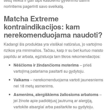
tiesų veikia ir gali tapti kasdienio gyvenimo dalimi
norintiems pagerinti savo sveikatą.
Matcha Extreme
kontraindikacijos: kam
nerekomenduojama naudoti?
Kadangi šis produktas yra visiškai natūralus, jo vartojimo
rizikos yra minimalios. Tačiau, kaip ir su bet kuriuo maisto
papildu ar arbata, egzistuoja tam tikros rekomendacijos:
Nėščioms ir žindančioms moterims
– prieš
vartojimą patariama pasitarti su gydytoju.
Vaikams
– nerekomenduojama vartoti jaunesniems
nei 18 metų asmenims.
Asmenims, alergiškiems žaliosioms arbatoms
–
jei žinote apie padidėjusį jautrumą ar alergiją,
vartokite atsargiai arba pasitarkite su gydytoju.