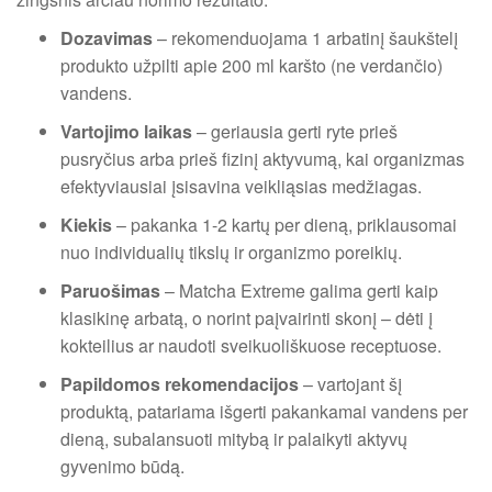
Dozavimas
– rekomenduojama 1 arbatinį šaukštelį
produkto užpilti apie 200 ml karšto (ne verdančio)
vandens.
Vartojimo laikas
– geriausia gerti ryte prieš
pusryčius arba prieš fizinį aktyvumą, kai organizmas
efektyviausiai įsisavina veikliąsias medžiagas.
Kiekis
– pakanka 1-2 kartų per dieną, priklausomai
nuo individualių tikslų ir organizmo poreikių.
Paruošimas
– Matcha Extreme galima gerti kaip
klasikinę arbatą, o norint paįvairinti skonį – dėti į
kokteilius ar naudoti sveikuoliškuose receptuose.
Papildomos rekomendacijos
– vartojant šį
produktą, patariama išgerti pakankamai vandens per
dieną, subalansuoti mitybą ir palaikyti aktyvų
gyvenimo būdą.