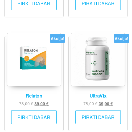
was:
is:
PIRKTI DABAR
PIRKTI DABAR
78,00 €.
39,00 €.
Akcija!
Akcija!
Relaton
UltraVix
Original
Current
Original
Current
78,00
€
78,00
€
39,00
€
39,00
€
price
price
price
price
was:
is:
was:
is:
PIRKTI DABAR
PIRKTI DABAR
78,00 €.
39,00 €.
78,00 €.
39,00 €.