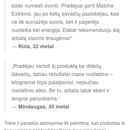
būdo numesti svorio. Pradėjusi gerti Matcha
Extreme, jau po kelių savaičių pastebėjau, kad
ne tik sumažėjo svoris, bet ir pagerėjo
nuotaika bei energija. Dabar rekomenduoju šią
arbatą visoms draugėms!“
—
Rūta, 32 metai
„Pradėjau vartoti šį produktą be didelių
lūkesčių, tačiau rezultatai mane nustebino –
kilogramai tirpo palaipsniui, nejaučiau
nuolatinio alkio. Be to, arbata labai skani ir
lengvai paruošiama.“
—
Mindaugas, 45 metai
Tokie ir panašūs atsiliepimai tik patvirtina, kad produktas iš