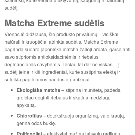
šalininkų, kurie vertina efektyvumą, saugumą ir natūralią
sudėtį.
Matcha Extreme sudėtis
Vienas iš didžiausių šio produkto privalumų – visiškai
natūrali ir kruopščiai atrinkta sudėtis. Matcha Extreme
pagrindą sudaro japoniška matcha žalioji arbata, garsėjanti
savo stipriomis antioksidacinėmis ir riebalus
deginančiomis savybėmis. Tačiau tai dar ne viskas – į
sudėtį įeina ir kiti ingredientai, kurie sustiprina efektą ir
suteikia papildomos naudos organizmui:
Ekologiška matcha
– stiprina imunitetą, padeda
greičiau deginti riebalus ir skatina medžiagų
apykaitą.
Chlorofilas
– detoksikuoja organizmą, valo kraują,
gerina odos būklę.
Polifenoliai
– efektyviai mažina laisvųjų radikalų