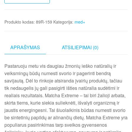
Produkto kodas:
89R-159
Kategorija:
med+
APRAŠYMAS
ATSILIEPIMAI (0)
Pastaruoju metu vis daugiau žmonių ieško natūralių ir
veiksmingų būdų numesti svorio ir pagerinti bendrą
savijautą. Dėl to rinkoje atsiranda įvairių produktų, tačiau
tik nedaugelis jų gali pasigirti išties natūralia sudėtimi ir
realiais rezultatais. Matcha Extreme – tai biri žalioji arbata,
skirta tiems, kurie siekia sulieknėti, išvalyti organizmą ir
jaustis energingesni. Tai šiuolaikinis būdas numesti svorio
be sintetinių papildų ar alinančių dietų. Matcha Extreme yra
populiarus pasirinkimas tarp sveikos gyvensenos