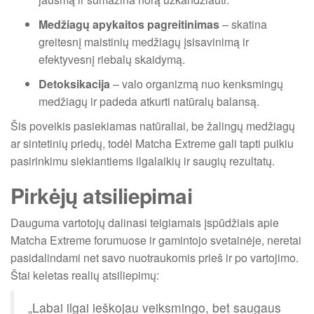
Medžiagų apykaitos pagreitinimas
– skatina
greitesnį maistinių medžiagų įsisavinimą ir
efektyvesnį riebalų skaidymą.
Detoksikacija
– valo organizmą nuo kenksmingų
medžiagų ir padeda atkurti natūralų balansą.
Šis poveikis pasiekiamas natūraliai, be žalingų medžiagų
ar sintetinių priedų, todėl Matcha Extreme gali tapti puikiu
pasirinkimu siekiantiems ilgalaikių ir saugių rezultatų.
Pirkėjų atsiliepimai
Dauguma vartotojų dalinasi teigiamais įspūdžiais apie
Matcha Extreme forumuose ir gamintojo svetainėje, neretai
pasidalindami net savo nuotraukomis prieš ir po vartojimo.
Štai keletas realių atsiliepimų:
„Labai ilgai ieškojau veiksmingo, bet saugaus