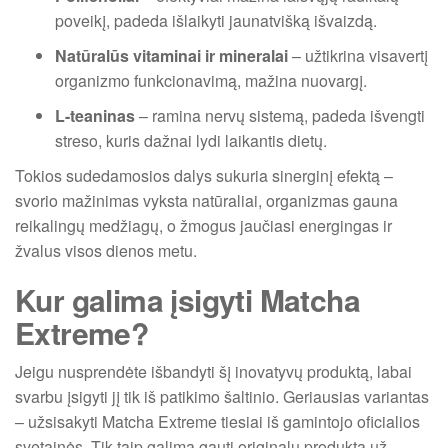
poveikį, padeda išlaikyti jaunatvišką išvaizdą.
Natūralūs vitaminai ir mineralai
– užtikrina visavertį
organizmo funkcionavimą, mažina nuovargį.
L-teaninas
– ramina nervų sistemą, padeda išvengti
streso, kuris dažnai lydi laikantis dietų.
Tokios sudedamosios dalys sukuria sinerginį efektą –
svorio mažinimas vyksta natūraliai, organizmas gauna
reikalingų medžiagų, o žmogus jaučiasi energingas ir
žvalus visos dienos metu.
Kur galima įsigyti Matcha
Extreme?
Jeigu nusprendėte išbandyti šį inovatyvų produktą, labai
svarbu įsigyti jį tik iš patikimo šaltinio. Geriausias variantas
– užsisakyti Matcha Extreme tiesiai iš gamintojo oficialios
svetainės. Tik taip galima gauti originalų produktą už