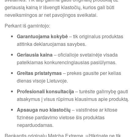
geriausią kainą ir išvengti klastočių, kurios gali būti
neveiksmingos ar net pavojingos sveikatai.
Perkant iš gamintojo:
Garantuojama kokybė
– tik originalus produktas
atitinka deklaruojamas savybes.
Geriausia kaina
– oficialioje svetainėje visada
pateikiamas konkurencingiausias pasiūlymas.
Greitas pristatymas
– prekes gausite per kelias
dienas visoje Lietuvoje.
Profesionali konsultacija
– turėsite galimybę gauti
atsakymus į visus rūpimus klausimus apie produktą.
Apsauga nuo klastočių
– vaistinėse ar kitose
fizinėse pardavimo vietose šis produktas
neparduodamas.
Renkantis originalų Matcha Extreme, užtikrinate ne tik