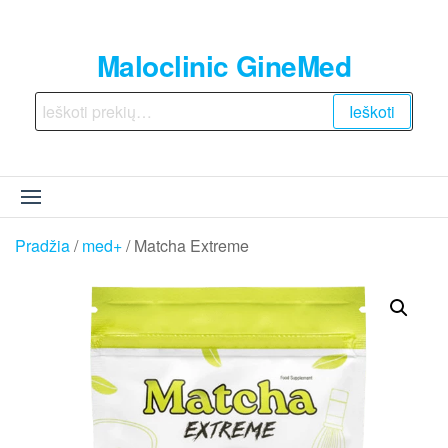
Skip
to
Maloclinic GineMed
the
content
Ieškoti:
Ieškoti
Pradžia
/
med+
/ Matcha Extreme