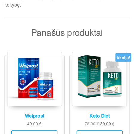
kokybę.
Panašūs produktai
Akcija!
Weiprost
Keto Diet
Original
Current
49,00
€
78,00
€
39,00
€
price
price