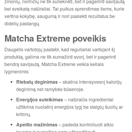
žmonių, norinčių ne tik sulieknėti, bet ir pagerinti savijautą
bei sveikatą natūraliai. Tai puikus sprendimas tiems, kurie
vertina kokybę, saugumą ir nori pasiekti rezultatus be
didelių pastangų.
Matcha Extreme poveikis
Daugelis vartotojų pastebi, kad reguliariai vartojant šį
produktą, galima ne tik sumažinti svorį, bet ir pagerinti
bendrą savijautą. Matcha Extreme veikia keliais
lygmenimis:
Riebalų deginimas
– skatina intensyvesnį kalorijų
deginimą net ramybės būsenoje.
Energijos suteikimas
– natūralūs ingredientai
užtikrina nuolatinį energijos lygį be staigių šuolių ar
kritimų.
Apetito mažinimas
– padeda kontroliuoti alkio
jausmą ir sumažina norą užkandžiauti.