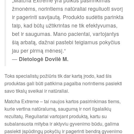
„Matcha Extreme yra puikus pasirinkimas
žmonėms, norintiems natūraliai reguliuoti svorį
ir pagerinti savijautą. Produkto sudėtis parinkta
taip, kad būtų užtikrintas ne tik efektyvumas,
bet ir saugumas. Mano pacientai, vartojantys
šią arbatą, dažnai pastebi teigiamus pokyčius
jau per pirmą mėnesį.“
—
Dietologė Dovilė M.
Toks specialistų požiūris tik dar kartą įrodo, kad šis
produktas gali būti patikima pagalba norintiems pasiekti
savo tikslų sveikai ir natūraliai.
Matcha Extreme – tai naujos kartos pasirinkimas tiems,
kurie vertina natūralumą, saugumą ir nori ilgalaikių
rezultatų. Reguliariai vartojant produktą, kartu su
subalansuota mityba ir aktyviu gyvenimo būdu, galima
pasiekti įspūdingų pokyčių ir pagerinti bendrą gyvenimo