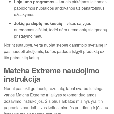
Lojalumo programos
– kartais pirkėjams taikomos
papildomos nuolaidos ar dovanos už pakartotinius
užsakymus.
Jokių paslėptų mokesčių
– visos sąlygos
nurodomos aiškiai, todėl nėra nemalonių staigmenų
pristatymo metu.
Norint sutaupyti, verta nuolat stebėti gamintojo svetainę ir
pasinaudoti akcijomis, kurios padeda įsigyti produktą už
itin patrauklią kainą.
Matcha Extreme naudojimo
instrukcija
Norint pasiekti geriausių rezultatų, labai svarbu teisingai
vartoti Matcha Extreme ir laikytis rekomenduojamos
dozavimo instrukcijos. Šis birus arbatos mišinys yra itin
paprastas naudoti – vos kelios minutės per dieną ir jūs jau
žingsnis arčiau norimo rezultato.