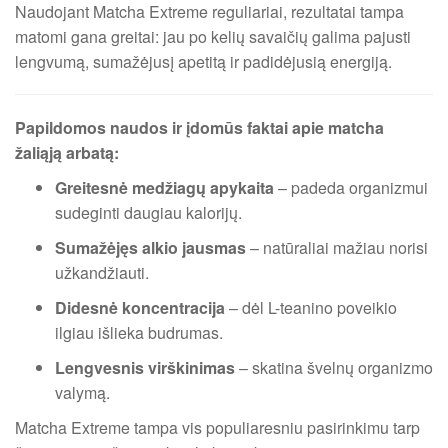
Naudojant Matcha Extreme reguliariai, rezultatai tampa
matomi gana greitai: jau po kelių savaičių galima pajusti
lengvumą, sumažėjusį apetitą ir padidėjusią energiją.
Papildomos naudos ir įdomūs faktai apie matcha
žaliąją arbatą:
Greitesnė medžiagų apykaita
– padeda organizmui
sudeginti daugiau kalorijų.
Sumažėjęs alkio jausmas
– natūraliai mažiau norisi
užkandžiauti.
Didesnė koncentracija
– dėl L-teanino poveikio
ilgiau išlieka budrumas.
Lengvesnis virškinimas
– skatina švelnų organizmo
valymą.
Matcha Extreme tampa vis populiaresniu pasirinkimu tarp