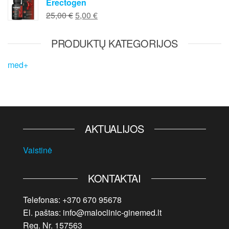
Erectogen
was:
is:
Original
Current
25,00
€
5,00
€
90,00 €.
0,00 €.
price
price
was:
is:
PRODUKTŲ KATEGORIJOS
25,00 €.
5,00 €.
med+
AKTUALIJOS
Vaistinė
KONTAKTAI
Telefonas: +370 670 95678
El. paštas: info@maloclinic-ginemed.lt
Reg. Nr. 157563