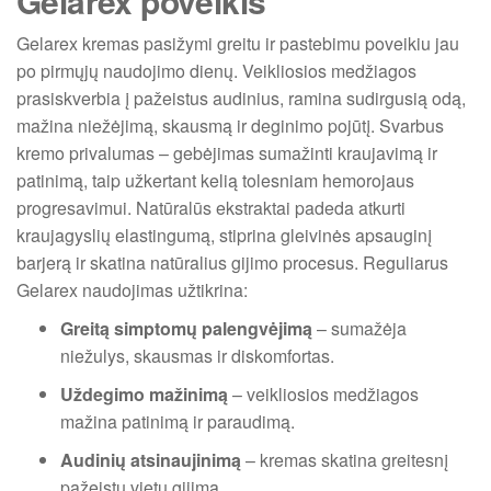
Gelarex poveikis
Gelarex kremas pasižymi greitu ir pastebimu poveikiu jau
po pirmųjų naudojimo dienų. Veikliosios medžiagos
prasiskverbia į pažeistus audinius, ramina sudirgusią odą,
mažina niežėjimą, skausmą ir deginimo pojūtį. Svarbus
kremo privalumas – gebėjimas sumažinti kraujavimą ir
patinimą, taip užkertant kelią tolesniam hemorojaus
progresavimui. Natūralūs ekstraktai padeda atkurti
kraujagyslių elastingumą, stiprina gleivinės apsauginį
barjerą ir skatina natūralius gijimo procesus. Reguliarus
Gelarex naudojimas užtikrina:
Greitą simptomų palengvėjimą
– sumažėja
niežulys, skausmas ir diskomfortas.
Uždegimo mažinimą
– veikliosios medžiagos
mažina patinimą ir paraudimą.
Audinių atsinaujinimą
– kremas skatina greitesnį
pažeistų vietų gijimą.