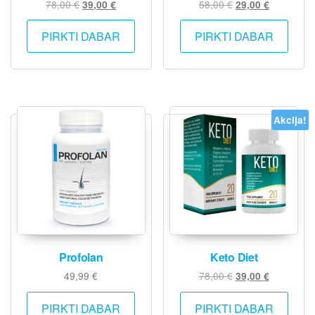
Original
Current
Original
Current
78,00
€
58,00
€
39,00
€
29,00
€
price
price
price
price
was:
is:
was:
is:
PIRKTI DABAR
PIRKTI DABAR
78,00 €.
39,00 €.
58,00 €.
29,00 €.
Akcija!
Profolan
Keto Diet
Original
Current
49,99
€
78,00
€
39,00
€
price
price
was:
is:
PIRKTI DABAR
PIRKTI DABAR