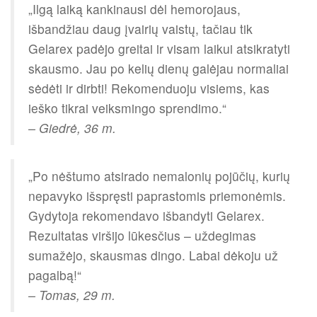
„Ilgą laiką kankinausi dėl hemorojaus,
išbandžiau daug įvairių vaistų, tačiau tik
Gelarex padėjo greitai ir visam laikui atsikratyti
skausmo. Jau po kelių dienų galėjau normaliai
sėdėti ir dirbti! Rekomenduoju visiems, kas
ieško tikrai veiksmingo sprendimo.“
– Giedrė, 36 m.
„Po nėštumo atsirado nemalonių pojūčių, kurių
nepavyko išspręsti paprastomis priemonėmis.
Gydytoja rekomendavo išbandyti Gelarex.
Rezultatas viršijo lūkesčius – uždegimas
sumažėjo, skausmas dingo. Labai dėkoju už
pagalbą!“
– Tomas, 29 m.