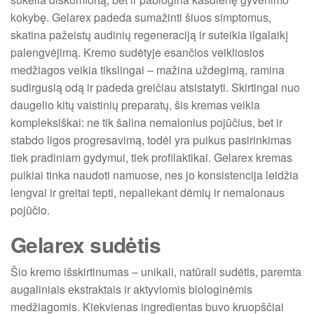
kokybę. Gelarex padeda sumažinti šiuos simptomus,
skatina pažeistų audinių regeneraciją ir suteikia ilgalaikį
palengvėjimą. Kremo sudėtyje esančios veikliosios
medžiagos veikia tikslingai – mažina uždegimą, ramina
sudirgusią odą ir padeda greičiau atsistatyti. Skirtingai nuo
daugelio kitų vaistinių preparatų, šis kremas veikia
kompleksiškai: ne tik šalina nemalonius pojūčius, bet ir
stabdo ligos progresavimą, todėl yra puikus pasirinkimas
tiek pradiniam gydymui, tiek profilaktikai. Gelarex kremas
puikiai tinka naudoti namuose, nes jo konsistencija leidžia
lengvai ir greitai tepti, nepaliekant dėmių ir nemalonaus
pojūčio.
Gelarex sudėtis
Šio kremo išskirtinumas – unikali, natūrali sudėtis, paremta
augaliniais ekstraktais ir aktyviomis biologinėmis
medžiagomis. Kiekvienas ingredientas buvo kruopščiai