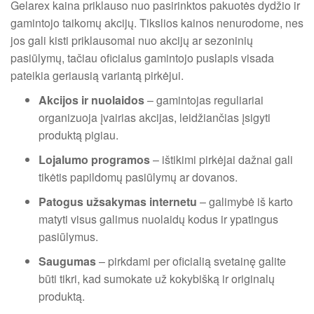
Gelarex kaina priklauso nuo pasirinktos pakuotės dydžio ir
gamintojo taikomų akcijų. Tikslios kainos nenurodome, nes
jos gali kisti priklausomai nuo akcijų ar sezoninių
pasiūlymų, tačiau oficialus gamintojo puslapis visada
pateikia geriausią variantą pirkėjui.
Akcijos ir nuolaidos
– gamintojas reguliariai
organizuoja įvairias akcijas, leidžiančias įsigyti
produktą pigiau.
Lojalumo programos
– ištikimi pirkėjai dažnai gali
tikėtis papildomų pasiūlymų ar dovanos.
Patogus užsakymas internetu
– galimybė iš karto
matyti visus galimus nuolaidų kodus ir ypatingus
pasiūlymus.
Saugumas
– pirkdami per oficialią svetainę galite
būti tikri, kad sumokate už kokybišką ir originalų
produktą.