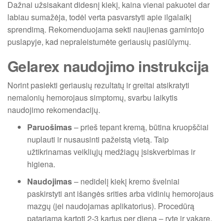
Dažnai užsisakant didesnį kiekį, kaina vienai pakuotei dar
labiau sumažėja, todėl verta pasvarstyti apie ilgalaikį
sprendimą. Rekomenduojama sekti naujienas gamintojo
puslapyje, kad nepraleistumėte geriausių pasiūlymų.
Gelarex naudojimo instrukcija
Norint pasiekti geriausių rezultatų ir greitai atsikratyti
nemalonių hemorojaus simptomų, svarbu laikytis
naudojimo rekomendacijų.
Paruošimas
– prieš tepant kremą, būtina kruopščiai
nuplauti ir nusausinti pažeistą vietą. Taip
užtikrinamas veikliųjų medžiagų įsiskverbimas ir
higiena.
Naudojimas
– nedidelį kiekį kremo švelniai
paskirstyti ant išangės srities arba vidinių hemorojaus
mazgų (jei naudojamas aplikatorius). Procedūrą
patariama kartoti 2-3 kartus per dieną – ryte ir vakare,