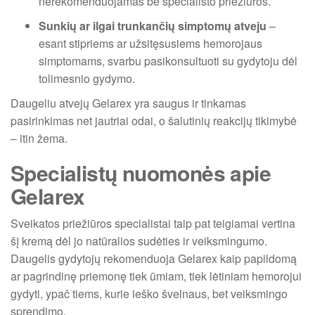
nerekomenduojamas be specialisto priežiūros.
Sunkių ar ilgai trunkančių simptomų atveju
–
esant stipriems ar užsitęsusiems hemorojaus
simptomams, svarbu pasikonsultuoti su gydytoju dėl
tolimesnio gydymo.
Daugeliu atvejų Gelarex yra saugus ir tinkamas
pasirinkimas net jautriai odai, o šalutinių reakcijų tikimybė
– itin žema.
Specialistų nuomonės apie
Gelarex
Sveikatos priežiūros specialistai taip pat teigiamai vertina
šį kremą dėl jo natūralios sudėties ir veiksmingumo.
Daugelis gydytojų rekomenduoja Gelarex kaip papildomą
ar pagrindinę priemonę tiek ūmiam, tiek lėtiniam hemorojui
gydyti, ypač tiems, kurie ieško švelnaus, bet veiksmingo
sprendimo.