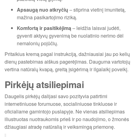
Apsaugą nuo atkryčių
– stiprina vietinį imunitetą,
mažina pasikartojimo riziką.
Komfortą ir pasitikėjimą
– leidžia laisvai judėti,
gyventi aktyvų gyvenimą be nuolatinio nerimo dėl
nemalonių pojūčių.
Pritaikius kremą pagal instrukciją, dažniausiai jau po kelių
dienų pastebimas aiškus pagerėjimas. Dauguma vartotojų
vertina natūralų kvapą, greitą įsigėrimą ir ilgalaikį poveikį.
Pirkėjų atsiliepimai
Daugelis pirkėjų dalijasi savo pozityvia patirtimi
internetiniuose forumuose, socialiniuose tinkluose ir
oficialiame gamintojo puslapyje. Ne vienas atsiliepimas
iliustruotas nuotraukomis prieš ir po naudojimo, o žmonės
džiaugiasi atradę natūralią ir veiksmingą priemonę.