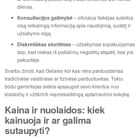
dienas.
Konsultacijos galimybė
– oficialus tiekėjas suteikia
visą reikalingą informaciją apie naudojimą, sudėtį ir
užsakymo eigą.
Diskretiškas siuntimas
– užsakymas supakuojamas
taip, kad niekas iš pašalinių negalėtų atspėti, kas yra
pakuotėje.
Svarbu žinoti, kad Gelarex kol kas nėra parduodamas
tradicinėse vaistinėse ar fizinėse parduotuvėse. Tokiu
būdu gamintojas siekia apsaugoti savo klientus nuo
klastočių ir užtikrinti nepriekaištingą aptarnavimo kokybę.
Kaina ir nuolaidos: kiek
kainuoja ir ar galima
sutaupyti?