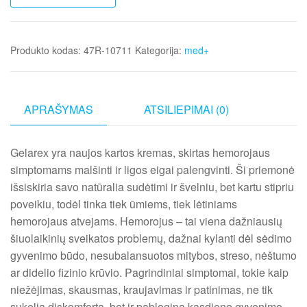
Produkto kodas:
47R-10711
Kategorija:
med+
APRAŠYMAS
ATSILIEPIMAI (0)
Gelarex yra naujos kartos kremas, skirtas hemorojaus
simptomams malšinti ir ligos eigai palengvinti. Ši priemonė
išsiskiria savo natūralia sudėtimi ir švelniu, bet kartu stipriu
poveikiu, todėl tinka tiek ūmiems, tiek lėtiniams
hemorojaus atvejams. Hemorojus – tai viena dažniausių
šiuolaikinių sveikatos problemų, dažnai kylanti dėl sėdimo
gyvenimo būdo, nesubalansuotos mitybos, streso, nėštumo
ar didelio fizinio krūvio. Pagrindiniai simptomai, tokie kaip
niežėjimas, skausmas, kraujavimas ir patinimas, ne tik
sukelia diskomfortą, bet ir pablogina kasdienę gyvenimo