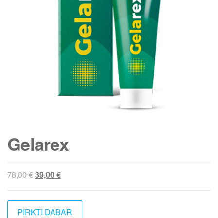
Gelarex
Original
Current
78,00
€
39,00
€
price
price
was:
is:
78,00 €.
39,00 €.
PIRKTI DABAR