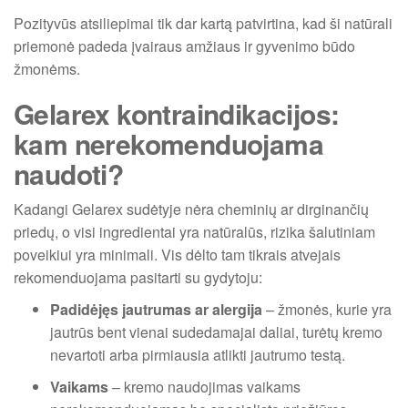
Pozityvūs atsiliepimai tik dar kartą patvirtina, kad ši natūrali
priemonė padeda įvairaus amžiaus ir gyvenimo būdo
žmonėms.
Gelarex kontraindikacijos:
kam nerekomenduojama
naudoti?
Kadangi Gelarex sudėtyje nėra cheminių ar dirginančių
priedų, o visi ingredientai yra natūralūs, rizika šalutiniam
poveikiui yra minimali. Vis dėlto tam tikrais atvejais
rekomenduojama pasitarti su gydytoju:
Padidėjęs jautrumas ar alergija
– žmonės, kurie yra
jautrūs bent vienai sudedamajai daliai, turėtų kremo
nevartoti arba pirmiausia atlikti jautrumo testą.
Vaikams
– kremo naudojimas vaikams