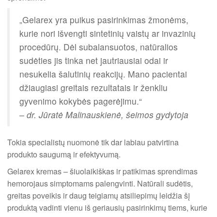
„Gelarex yra puikus pasirinkimas žmonėms,
kurie nori išvengti sintetinių vaistų ar invazinių
procedūrų. Dėl subalansuotos, natūralios
sudėties jis tinka net jautriausiai odai ir
nesukelia šalutinių reakcijų. Mano pacientai
džiaugiasi greitais rezultatais ir ženkliu
gyvenimo kokybės pagerėjimu.“
– dr. Jūratė Malinauskienė, šeimos gydytoja
Tokia specialistų nuomonė tik dar labiau patvirtina
produkto saugumą ir efektyvumą.
Gelarex kremas – šiuolaikiškas ir patikimas sprendimas
hemorojaus simptomams palengvinti. Natūrali sudėtis,
greitas poveikis ir daug teigiamų atsiliepimų leidžia šį
produktą vadinti vienu iš geriausių pasirinkimų tiems, kurie