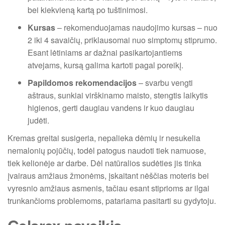
bei kiekvieną kartą po tuštinimosi.
Kursas
– rekomenduojamas naudojimo kursas – nuo
2 iki 4 savaičių, priklausomai nuo simptomų stiprumo.
Esant lėtiniams ar dažnai pasikartojantiems
atvejams, kursą galima kartoti pagal poreikį.
Papildomos rekomendacijos
– svarbu vengti
aštraus, sunkiai virškinamo maisto, stengtis laikytis
higienos, gerti daugiau vandens ir kuo daugiau
judėti.
Kremas greitai susigeria, nepalieka dėmių ir nesukelia
nemalonių pojūčių, todėl patogus naudoti tiek namuose,
tiek kelionėje ar darbe. Dėl natūralios sudėties jis tinka
įvairaus amžiaus žmonėms, įskaitant nėščias moteris bei
vyresnio amžiaus asmenis, tačiau esant stiprioms ar ilgai
trunkančioms problemoms, patariama pasitarti su gydytoju.