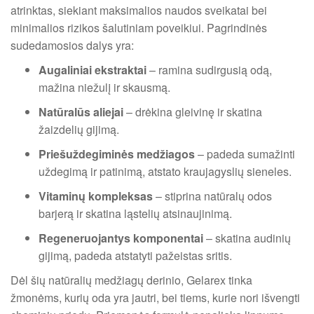
atrinktas, siekiant maksimalios naudos sveikatai bei
minimalios rizikos šalutiniam poveikiui. Pagrindinės
sudedamosios dalys yra:
Augaliniai ekstraktai
– ramina sudirgusią odą,
mažina niežulį ir skausmą.
Natūralūs aliejai
– drėkina gleivinę ir skatina
žaizdelių gijimą.
Priešuždegiminės medžiagos
– padeda sumažinti
uždegimą ir patinimą, atstato kraujagyslių sieneles.
Vitaminų kompleksas
– stiprina natūralų odos
barjerą ir skatina ląstelių atsinaujinimą.
Regeneruojantys komponentai
– skatina audinių
gijimą, padeda atstatyti pažeistas sritis.
Dėl šių natūralių medžiagų derinio, Gelarex tinka
žmonėms, kurių oda yra jautri, bei tiems, kurie nori išvengti