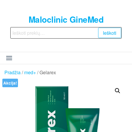
Skip
to
Maloclinic GineMed
the
content
Ieškoti:
Ieškoti
Pradžia
/
med+
/ Gelarex
Akcija!