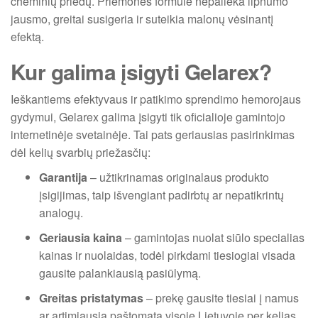
cheminių priedų. Priemonės formulė nepalieka lipnumo
jausmo, greitai susigeria ir suteikia malonų vėsinantį
efektą.
Kur galima įsigyti Gelarex?
Ieškantiems efektyvaus ir patikimo sprendimo hemorojaus
gydymui, Gelarex galima įsigyti tik oficialioje gamintojo
internetinėje svetainėje. Tai pats geriausias pasirinkimas
dėl kelių svarbių priežasčių:
Garantija
– užtikrinamas originalaus produkto
įsigijimas, taip išvengiant padirbtų ar nepatikrintų
analogų.
Geriausia kaina
– gamintojas nuolat siūlo specialias
kainas ir nuolaidas, todėl pirkdami tiesiogiai visada
gausite palankiausią pasiūlymą.
Greitas pristatymas
– prekę gausite tiesiai į namus
ar artimiausią paštomatą visoje Lietuvoje per kelias